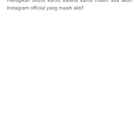
merugikan bisnis kamu, karena kamu masih ada akun
Instagram official yang masih aktif.