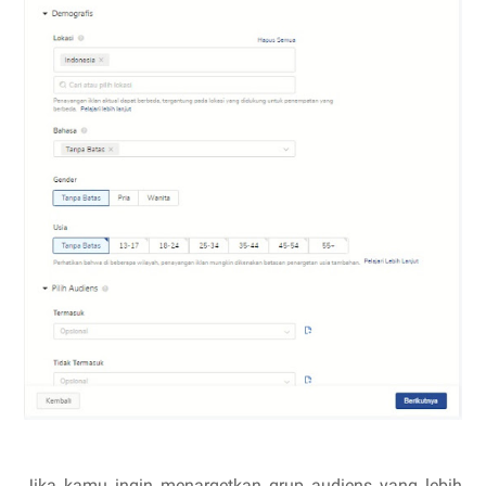
Jika kamu ingin menargetkan grup audiens yang lebih