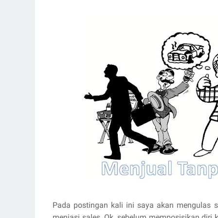
Pada postingan kali ini saya akan mengulas s
menjasi sales. Ok, sebelum memposisikan diri k