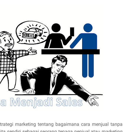
trategi marketing tentang bagaimana cara menjual tanpa
ita sendiri sebagai seorang tenaga penjual atau marketing